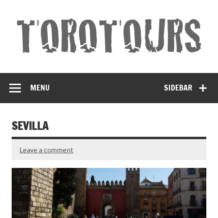
Torotours
Land und Leute Erleben
Andalusien
MENU
SIDEBAR
SEVILLA
Leave a comment