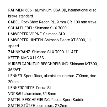
RAHMEN:
6061 aluminium, BSA BB, international disc
brake standard
GABEL:
RockShox Recon RL, 9 mm QR, 100 mm travel
SCHALTHEBEL:
Shimano SLX 7000
UMWERFER VORNE:
Shimano SLX
UMWERFER HINTEN:
Shimano Deore XT 8000, 11-
speed
ZAHNKRANZ:
Shimano SLX 7000, 11-42T
KETTE:
KMC X11.93S
KURBELGARNITUR BESCHREIBUNG:
Shimano MT600,
36/26T
LENKER:
Sport Riser, aluminium, risebar, 700mm, rise:
20mm
LENKERGRIFFE:
Focus SL
VORBAU:
aluminium, 31.8mm
SATTEL BESCHREIBUNG:
Focus Sport Saddle
SATTELSTÜTZE:
aluminium, 27,2mm