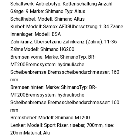
Schaltwerk:
Antriebstyp:
Kettenschaltung
Anzahl
Gänge:
9
Marke:
Shimano
Typ:
Altus
Schalthebel:
Modell:
Shimano Altus
Kurbel:
Modell:
Samox AF38
Übersetzung 1:
34 Zähne
Innenlager:
Modell:
BSA
Zahnkranz:
Übersetzung Zahnkranz (Zähne):
11-36
Zähne
Modell:
Shimano HG200
Bremsen vorne:
Marke:
Shimano
Typ:
BR-
MT200
Bremssystem:
hydraulische
Scheibenbremse
Bremsscheibendurchmesser:
160
mm
Bremsen hinten:
Marke:
Shimano
Typ:
BR-
MT200
Bremssystem:
hydraulische
Scheibenbremse
Bremsscheibendurchmesser:
160
mm
Bremshebel:
Modell:
Shimano MT200
Lenker:
Modell:
Sport Riser, risebar, 700mm, rise:
20mm
Material:
Alu