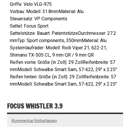
Griffe: Velo VLG-975
Vorbau:
Modell:
31.8mm
Material:
Alu
Steuersatz: VP Components
Sattel: Focus Sport
Sattelstütze:
Bauart:
Patentstütze
Durchmesser:
27.2
mm
Typ:
Sport components, 350mm
Material:
Alu
Systemlaufräder:
Modell:
Rodi Viper 21, 622-21,
Shimano TX-505 CL, 9 mm QR / 9 mm QR
Reifen vorne:
Größe (in Zoll):
29 Zoll
Reifenbreite:
57
mm
Modell:
Schwalbe Smart Sam, 57-622, 29″ x 2.25″
Reifen hinten:
Größe (in Zoll):
29 Zoll
Reifenbreite:
57
mm
Modell:
Schwalbe Smart Sam, 57-622, 29″ x 2.25″
FOCUS WHISTLER 3.9
Kommentar hinterlassen