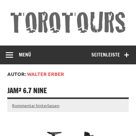
Torotours
Land und Leute Erleben
Andalusien
MENÜ
SEITENLEISTE
AUTOR:
WALTER ERBER
JAM² 6.7 NINE
Kommentar hinterlassen