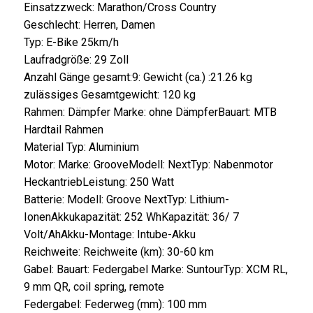
Einsatzzweck: Marathon/Cross Country
Geschlecht: Herren, Damen
Typ: E-Bike 25km/h
Laufradgröße: 29 Zoll
Anzahl Gänge gesamt:9: Gewicht (ca.) :21.26 kg
zulässiges Gesamtgewicht: 120 kg
Rahmen:
Dämpfer Marke:
ohne Dämpfer
Bauart:
MTB
Hardtail Rahmen
Material
Typ:
Aluminium
Motor:
Marke:
Groove
Modell:
Next
Typ:
Nabenmotor
Heckantrieb
Leistung:
250 Watt
Batterie:
Modell:
Groove Next
Typ:
Lithium-
Ionen
Akkukapazität:
252 Wh
Kapazität:
36/ 7
Volt/Ah
Akku-Montage:
Intube-Akku
Reichweite:
Reichweite (km):
30-60 km
Gabel:
Bauart:
Federgabel
Marke:
Suntour
Typ:
XCM RL,
9 mm QR, coil spring, remote
Federgabel:
Federweg (mm):
100 mm