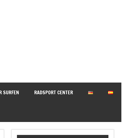
Torotours Andalusien
R SURFEN
RADSPORT CENTER