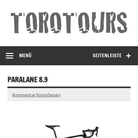
Torotours
Land und Leute Erleben
Andalusien
MENÜ
SEITENLEISTE
PARALANE 8.9
Kommentar hinterlassen