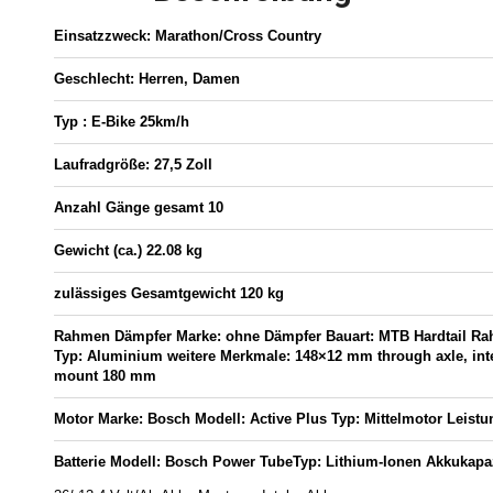
Einsatzzweck:
Marathon/Cross Country
Geschlecht:
Herren, Damen
Typ :
E-Bike 25km/h
Laufradgröße:
27,5 Zoll
Anzahl Gänge gesamt
10
Gewicht (ca.)
22.08 kg
zulässiges Gesamtgewicht
120 kg
Rahmen
Dämpfer Marke:
ohne Dämpfer
Bauart:
MTB Hardtail R
Typ:
Aluminium
weitere Merkmale:
148×12 mm through axle, int
mount 180 mm
Motor
Marke:
Bosch
Modell:
Active Plus
Typ:
Mittelmotor
Leistu
Batterie
Modell:
Bosch Power Tube
Typ:
Lithium-Ionen
Akkukapaz