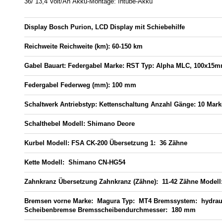
36/ 13,4 Volt/Ah
Akku-Montage:
Intube-Akku
Display
Bosch Purion, LCD Display mit Schiebehilfe
Reichweite
Reichweite (km):
60-150 km
Gabel
Bauart:
Federgabel
Marke:
RST
Typ:
Alpha MLC, 100x15
Federgabel
Federweg (mm):
100 mm
Schaltwerk
Antriebstyp:
Kettenschaltung
Anzahl Gänge:
10
Mark
Schalthebel
Modell:
Shimano Deore
Kurbel
Modell:
FSA CK-200
Übersetzung 1:
36 Zähne
Kette
Modell:
Shimano CN-HG54
Zahnkranz
Übersetzung Zahnkranz (Zähne):
11-42 Zähne
Model
Bremsen vorne
Marke:
Magura
Typ:
MT4
Bremssystem:
hydrau
Scheibenbremse
Bremsscheibendurchmesser:
180 mm