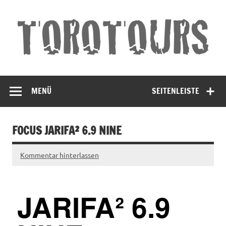
Torotours
Land und Leute Erleben
Andalusien
MENÜ
SEITENLEISTE
FOCUS JARIFA² 6.9 NINE
Kommentar hinterlassen
JARIFA² 6.9