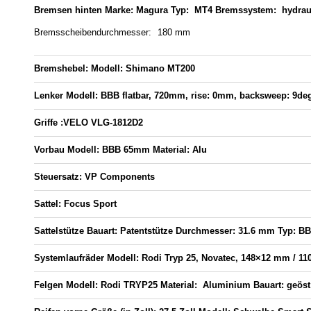
Bremsen hinten
Marke:
Magura
Typ:
MT4
Bremssystem:
hydrau
Bremsscheibendurchmesser:
180 mm
Bremshebel:
Modell:
Shimano MT200
Lenker
Modell:
BBB flatbar, 720mm, rise: 0mm, backsweep: 9de
Griffe :
VELO VLG-1812D2
Vorbau
Modell:
BBB 65mm
Material:
Alu
Steuersatz:
VP Components
Sattel:
Focus Sport
Sattelstütze
Bauart:
Patentstütze
Durchmesser:
31.6 mm
Typ:
BB
Systemlaufräder
Modell:
Rodi Tryp 25, Novatec, 148×12 mm / 1
Felgen
Modell:
Rodi TRYP25
Material:
Aluminium
Bauart:
geöst