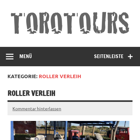
Torotours
Land und Leute Erleben
Andalusien
MENÜ
SEITENLEISTE
KATEGORIE:
ROLLER VERLEIH
ROLLER VERLEIH
Kommentar hinterlassen