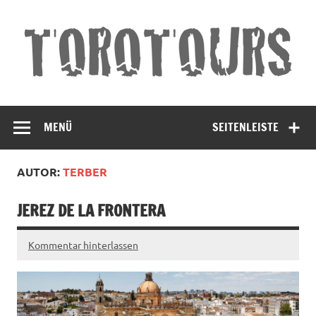
Torotours
Land und Leute Erleben
Andalusien
MENÜ
SEITENLEISTE
AUTOR:
TERBER
JEREZ DE LA FRONTERA
Kommentar hinterlassen