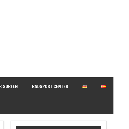
Torotours Andalusien
R SURFEN
RADSPORT CENTER