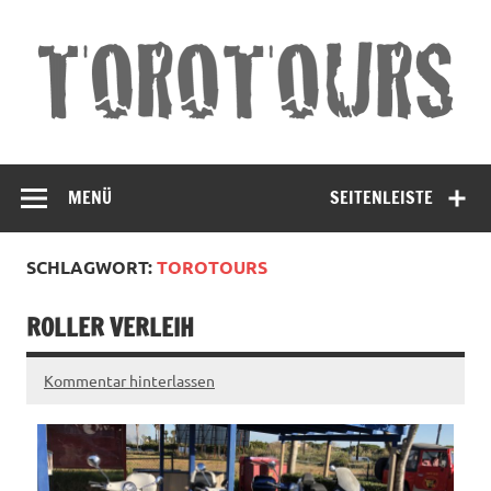
Torotours
Land und Leute Erleben
Andalusien
MENÜ
SEITENLEISTE
SCHLAGWORT:
TOROTOURS
ROLLER VERLEIH
Kommentar hinterlassen