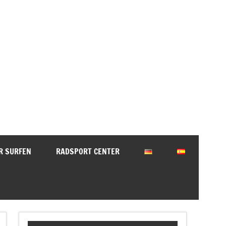
Torotours Andalusien
R SURFEN
RADSPORT CENTER